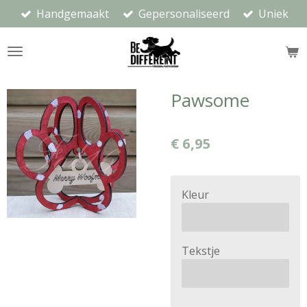
Handgemaakt
Gepersonaliseerd
Uniek
Ga
direct
naar
de
hoofdinhoud
Pawsome
€ 6,95
Kleur
Tekstje