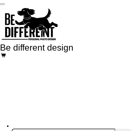
Ga
direct
naar
de
hoofdinhoud
Be different design