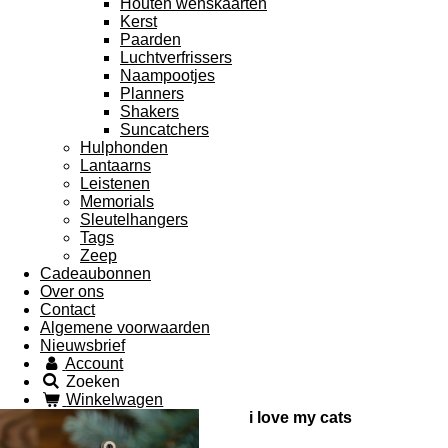
Houten wenskaarten
Kerst
Paarden
Luchtverfrissers
Naampootjes
Planners
Shakers
Suncatchers
Hulphonden
Lantaarns
Leistenen
Memorials
Sleutelhangers
Tags
Zeep
Cadeaubonnen
Over ons
Contact
Algemene voorwaarden
Nieuwsbrief
Account
Zoeken
Winkelwagen
i love my cats