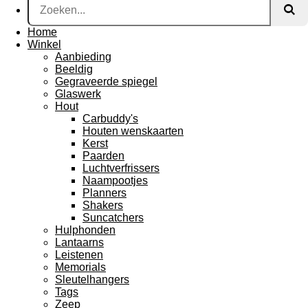
Home
Winkel
Aanbieding
Beeldig
Gegraveerde spiegel
Glaswerk
Hout
Carbuddy's
Houten wenskaarten
Kerst
Paarden
Luchtverfrissers
Naampootjes
Planners
Shakers
Suncatchers
Hulphonden
Lantaarns
Leistenen
Memorials
Sleutelhangers
Tags
Zeep