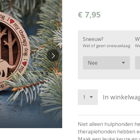
€ 7,95
Sneeuw?
W
Wel of geen sneeuwlaag
We
In winkelwa
Niet alleen hulphonden he
therapiehonden hebben ee
Maak een leuke keuze en cr