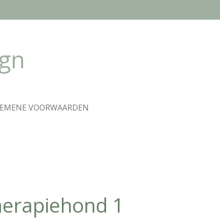
ign
GEMENE VOORWAARDEN
herapiehond 1