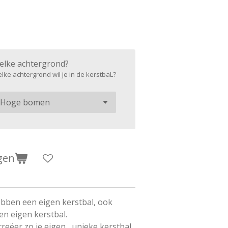
elke achtergrond?
lke achtergrond wil je in de kerstbaL?
gen
bben een eigen kerstbal, ook
n eigen kerstbal.
eëer zo je eigen , unieke kerstbal.