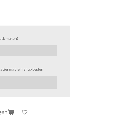
ruck maken?
agier mag je hier uploaden
gen