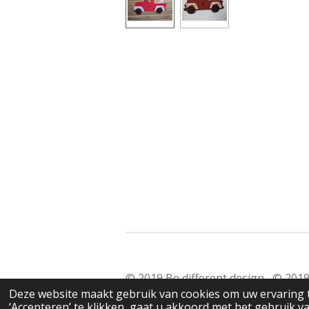
© 2019 Be different design © 
Deze website maakt gebruik van cookies om uw ervaring 
‘Accepteren’ te klikken, gaat u akkoord met het gebruik va