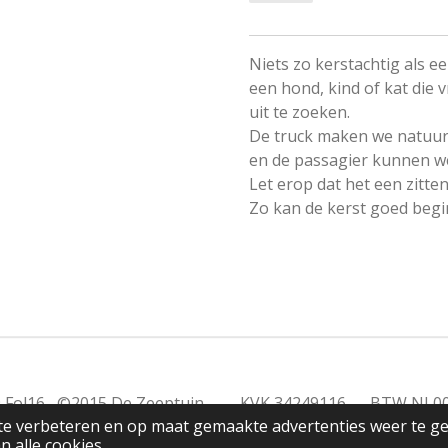
Niets zo kerstachtig als e
een hond, kind of kat die 
uit te zoeken.
De truck maken we natuurl
en de passagier kunnen we
Let erop dat het een zitte
Zo kan de kerst goed begi
2019 Fol16 ©2015 De Zeeptuin KVK 34249116 BTW NL0
te verbeteren en op maat gemaakte advertenties weer te g
n alle cookies.