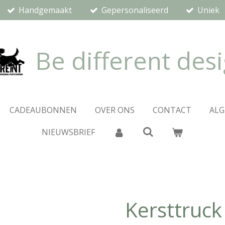
Handgemaakt
Gepersonaliseerd
Uniek
Be different des
CADEAUBONNEN
OVER ONS
CONTACT
AL
NIEUWSBRIEF
Kersttruck