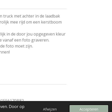
en truck met achter in de laadbak
vrolijk mee rijd om een kerstboom
ijk in de door jou opgegeven kleur
 vanaf een foto graveren.
nde foto moet zijn.
nnen!
01556170B82
even. Door op
Afwijzen
Accepteren