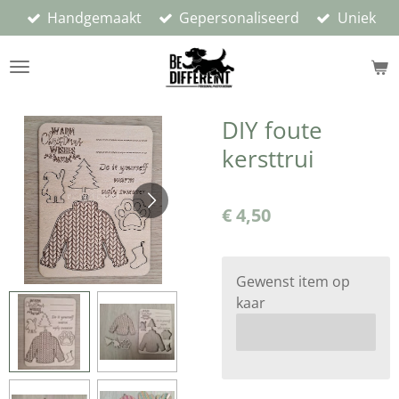
Handgemaakt
Gepersonaliseerd
Uniek
Ga
direct
naar
de
hoofdinhoud
DIY foute
kersttrui
€ 4,50
Gewenst item op
kaar