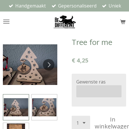
Handgemaakt
Gepersonaliseerd
Uniek
Ga
direct
naar
de
hoofdinhoud
Tree for me
€ 4,25
Gewenste ras
In
winkelwage