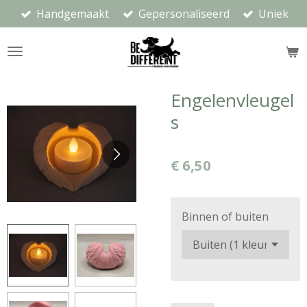
Handgemaakt
Gepersonaliseerd
Uniek
Ga
direct
naar
de
hoofdinhoud
Engelenvleugel
s
€ 6,50
Binnen of buiten